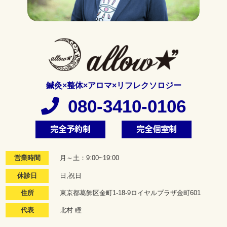
鍼灸×整体×アロマ×リフレクソロジー
080-3410-0106
完全予約制
完全個室制
営業時間
月～土：9:00~19:00
休診日
日,祝日
住所
東京都葛飾区金町1-18-9ロイヤルプラザ金町601
代表
北村 瞳